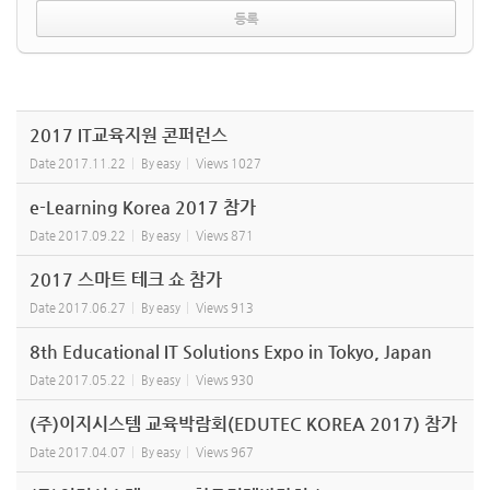
2017 IT교육지원 콘퍼런스
Date
2017.11.22
By
easy
Views
1027
e-Learning Korea 2017 참가
Date
2017.09.22
By
easy
Views
871
2017 스마트 테크 쇼 참가
Date
2017.06.27
By
easy
Views
913
8th Educational IT Solutions Expo in Tokyo, Japan
Date
2017.05.22
By
easy
Views
930
(주)이지시스템 교육박람회(EDUTEC KOREA 2017) 참가
Date
2017.04.07
By
easy
Views
967